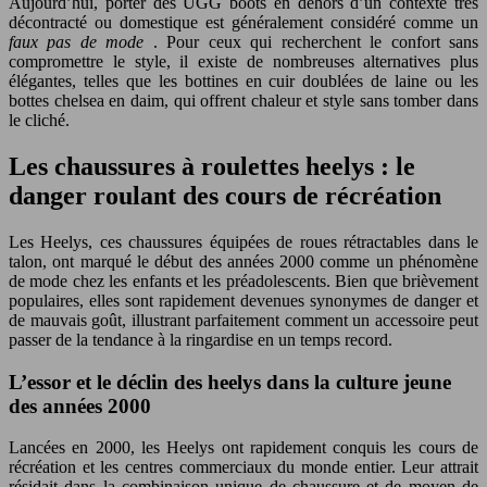
Aujourd’hui, porter des UGG boots en dehors d’un contexte très
décontracté ou domestique est généralement considéré comme un
faux pas de mode
. Pour ceux qui recherchent le confort sans
compromettre le style, il existe de nombreuses alternatives plus
élégantes, telles que les bottines en cuir doublées de laine ou les
bottes chelsea en daim, qui offrent chaleur et style sans tomber dans
le cliché.
Les chaussures à roulettes heelys : le
danger roulant des cours de récréation
Les Heelys, ces chaussures équipées de roues rétractables dans le
talon, ont marqué le début des années 2000 comme un phénomène
de mode chez les enfants et les préadolescents. Bien que brièvement
populaires, elles sont rapidement devenues synonymes de danger et
de mauvais goût, illustrant parfaitement comment un accessoire peut
passer de la tendance à la ringardise en un temps record.
L’essor et le déclin des heelys dans la culture jeune
des années 2000
Lancées en 2000, les Heelys ont rapidement conquis les cours de
récréation et les centres commerciaux du monde entier. Leur attrait
résidait dans la combinaison unique de chaussure et de moyen de