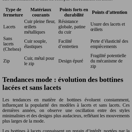
Type de
Matériaux
Points forts en
Points d’attention
fermeture
courants
durabilité
Cuir pleine fleur,
Résistance
Usure des lacets et
Lacets
œillets
globale, patine
œillets
métalliques
du cuir
Sans
Cuir souple,
Facilité
Perte d’élasticité des
lacets
élastiques
d’entretien
empiècements
(Chelsea)
Fragilité potentielle
Cuir, métal pour
Zip
Design épuré
du mécanisme de
le zip
zip
Tendances mode : évolution des bottines
lacées et sans lacets
Les tendances en matière de bottines évoluent constamment,
influençant la popularité des modèles à lacets et sans lacets. Ces
dernières années, on observe une oscillation entre des styles
minimalistes et des designs plus audacieux, reflétant les mouvements
plus larges de la mode.
Les bottines à lacets connaissent un regain d’intérêt, portées par la