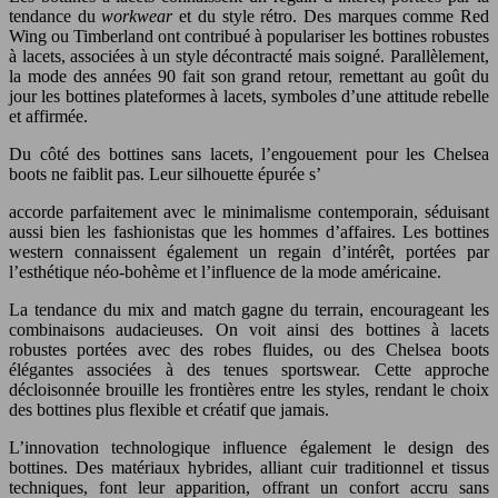
tendance du
workwear
et du style rétro. Des marques comme Red
Wing ou Timberland ont contribué à populariser les bottines robustes
à lacets, associées à un style décontracté mais soigné. Parallèlement,
la mode des années 90 fait son grand retour, remettant au goût du
jour les bottines plateformes à lacets, symboles d’une attitude rebelle
et affirmée.
Du côté des bottines sans lacets, l’engouement pour les Chelsea
boots ne faiblit pas. Leur silhouette épurée s’
accorde parfaitement avec le minimalisme contemporain, séduisant
aussi bien les fashionistas que les hommes d’affaires. Les bottines
western connaissent également un regain d’intérêt, portées par
l’esthétique néo-bohème et l’influence de la mode américaine.
La tendance du mix and match gagne du terrain, encourageant les
combinaisons audacieuses. On voit ainsi des bottines à lacets
robustes portées avec des robes fluides, ou des Chelsea boots
élégantes associées à des tenues sportswear. Cette approche
décloisonnée brouille les frontières entre les styles, rendant le choix
des bottines plus flexible et créatif que jamais.
L’innovation technologique influence également le design des
bottines. Des matériaux hybrides, alliant cuir traditionnel et tissus
techniques, font leur apparition, offrant un confort accru sans