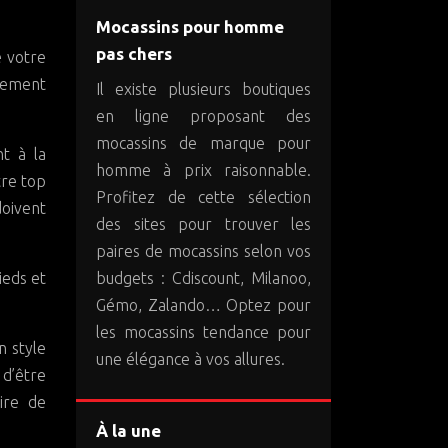
Mocassins pour homme
pas chers
e votre
alement
Il existe plusieurs boutiques
en ligne proposant des
mocassins de marque pour
nt à la
homme à prix raisonnable.
tre top
Profitez de cette sélection
doivent
des sites pour trouver les
paires de mocassins selon vos
budgets : Cdiscount, Milanoo,
ieds et
Gémo, Zalando… Optez pour
les mocassins tendance pour
n style
une élégance à vos allures.
 d’être
aire de
À la une