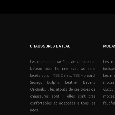
CHAUSSURES BATEAU
MOCAS
Les meilleurs modèles de chaussures
Les mo
bateau pour homme avec ou sans
indisp
lacets sont : TBS Galais, TBS Homard,
Les ma
Sebago Dolphin Leather, Beverly
mocas
Originals… les atouts de ces types de
Gucci
chaussures sont : elles sont très
mocass
confortables et adaptées à tous les
faut fa
âges.