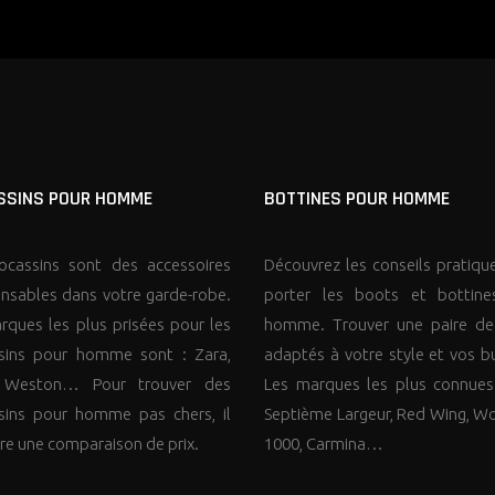
SINS POUR HOMME
BOTTINES POUR HOMME
cassins sont des accessoires
Découvrez les conseils pratiqu
ensables dans votre garde-robe.
porter les boots et bottine
rques les plus prisées pour les
homme. Trouver une paire de
sins pour homme sont : Zara,
adaptés à votre style et vos b
, Weston… Pour trouver des
Les marques les plus connues
ins pour homme pas chers, il
Septième Largeur, Red Wing, Wo
ire une comparaison de prix.
1000, Carmina…