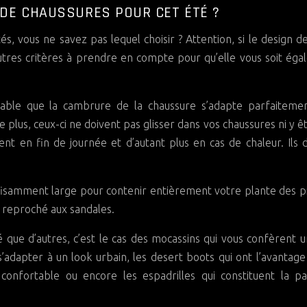
 DE CHAUSSURES POUR CET ÉTÉ ?
s, vous ne savez pas lequel choisir ? Attention, si le design d
’autres critères à prendre en compte pour qu’elle vous soit ég
nsable que la cambrure de la chaussure s’adapte parfaiteme
 plus, ceux-ci ne doivent pas glisser dans vos chaussures ni y ê
nt en fin de journée et d’autant plus en cas de chaleur. Ils 
suffisamment large pour contenir entièrement votre plante des p
is reproché aux sandales.
 que d’autres, c’est le cas des mocassins qui vous confèrent u
’adapter à un look urbain, les desert boots qui ont l’avantage
confortable ou encore les espadrilles qui constituent la p