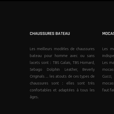
CHAUSSURES BATEAU
MOCAS
Les meilleurs modèles de chaussures
Les mo
bateau pour homme avec ou sans
indisp
lacets sont : TBS Galais, TBS Homard,
Les ma
Sebago Dolphin Leather, Beverly
mocas
Originals… les atouts de ces types de
Gucci
chaussures sont : elles sont très
mocass
confortables et adaptées à tous les
faut fa
âges.