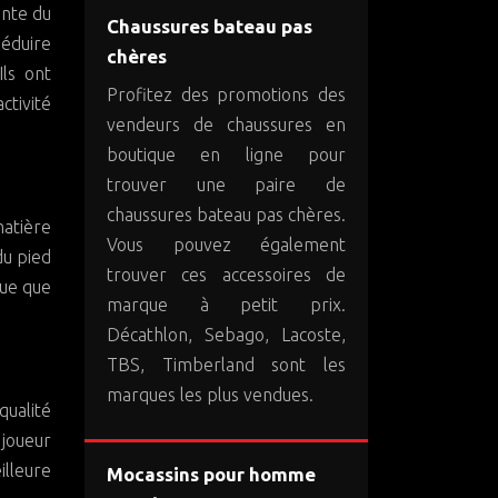
ante du
Chaussures bateau pas
séduire
chères
Ils ont
Profitez des promotions des
ctivité
vendeurs de chaussures en
boutique en ligne pour
trouver une paire de
chaussures bateau pas chères.
atière
Vous pouvez également
du pied
trouver ces accessoires de
gue que
marque à petit prix.
Décathlon, Sebago, Lacoste,
TBS, Timberland sont les
marques les plus vendues.
qualité
 joueur
illeure
Mocassins pour homme